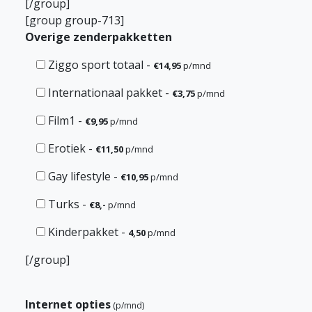
[/group]
[group group-713]
Overige zenderpakketten
Ziggo sport totaal
-
€14,95
p/mnd
Internationaal pakket
-
€3,75
p/mnd
Film1
-
€9,95
p/mnd
Erotiek
-
€11,50
p/mnd
Gay lifestyle
-
€10,95
p/mnd
Turks
-
€8,-
p/mnd
Kinderpakket
-
4,50
p/mnd
[/group]
Internet opties
(p/mnd)