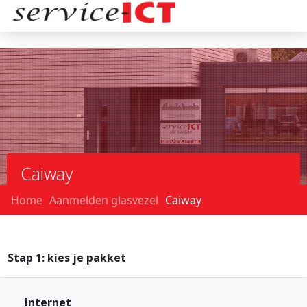
Caiway
Home
Aanmelden glasvezel
Caiway
Stap 1: kies je pakket
Internet