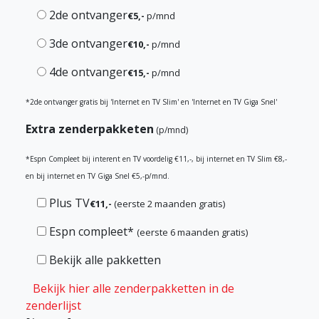
2de ontvanger
€5,-
p/mnd
3de ontvanger
€10,-
p/mnd
4de ontvanger
€15,-
p/mnd
*2de ontvanger gratis bij 'Internet en TV Slim' en 'Internet en TV Giga Snel'
Extra zenderpakketen
(p/mnd)
*Espn Compleet bij interent en TV voordelig €11,-, bij internet en TV Slim €8,-
en bij internet en TV Giga Snel €5,-p/mnd.
Plus TV
€11,-
(eerste 2 maanden gratis)
Espn compleet
*
(eerste 6 maanden gratis)
Bekijk alle pakketten
Bekijk hier alle zenderpakketten in de
zenderlijst