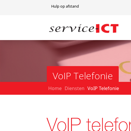
Hulp op afstand
VoIP Telefonie
Home
Diensten
VoIP Telefonie
VoIP telefo