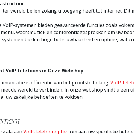
rastructuur.
l ter wereld bellen zolang u toegang heeft tot internet. Dit
jke VoIP-systemen bieden geavanceerde functies zoals voicem
e menu, wachtmuziek en conferentiegesprekken om uw bedri
-systemen bieden hoge betrouwbaarheid en uptime, wat cruci
t VoIP telefoons in Onze Webshop
municatie is efficiëntie van het grootste belang.
VoIP-tele
 met de wereld te verbinden. In onze webshop vindt u een u
l uw zakelijke behoeften te voldoen.
timent
 scala aan
VoIP-telefoonopties
om aan uw specifieke behoef