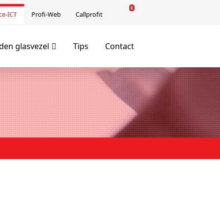
0
ce-ICT
Profi-Web
Callprofit
en glasvezel
Tips
Contact