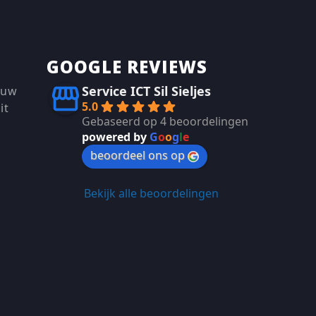
GOOGLE REVIEWS
Service ICT Sil Sieljes
 uw
5.0
it
Gebaseerd op 4 beoordelingen
powered by
G
o
o
g
l
e
beoordeel ons op
Bekijk alle beoordelingen