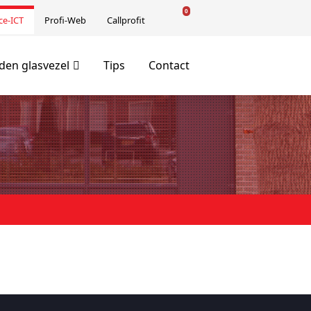
0
ce-ICT
Profi-Web
Callprofit
en glasvezel
Tips
Contact