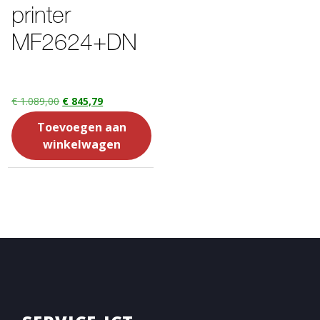
printer
MF2624+DN
€
1.089,00
€
845,79
Toevoegen aan
winkelwagen