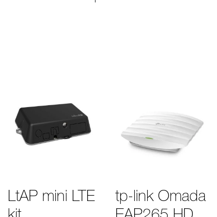
LtAP mini LTE
tp-link Omada
kit
EAP265 HD