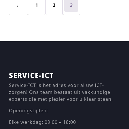
←
1
2
3
SERVICE-ICT
Service-ICT is het adres voor al uw ICT-
zorgen! Ons team bestaat uit vakkundige
experts die met plezier voor u klaar staan.
Openingstijden:
Elke werkdag: 09:00 – 18:00