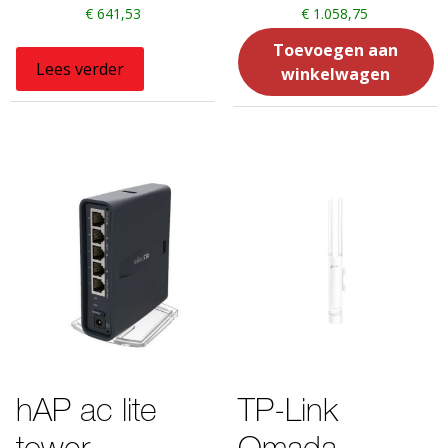
€
641,53
€
1.058,75
Toevoegen aan
Lees verder
winkelwagen
hAP ac lite
TP-Link
tower
Omada