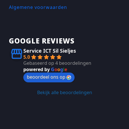
Algemene voorwaarden
GOOGLE REVIEWS
Service ICT Sil Sieljes
5.0
Gebaseerd op 4 beoordelingen
powered by
G
o
o
g
l
e
beoordeel ons op
Bekijk alle beoordelingen