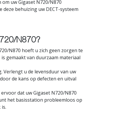
en om uw Gigaset N720/N870
hoe deze behuizing uw DECT-systeem
 N720/N870?
720/N870 hoeft u zich geen zorgen te
 is gemaakt van duurzaam materiaal
 Verlengt u de levensduur van uw
door de kans op defecten en uitval
t ervoor dat uw Gigaset N720/N870
kunt het basisstation probleemloos op
is.