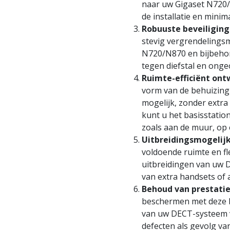
naar uw Gigaset N720/
de installatie en minim
Robuuste beveiliging
stevig vergrendeling
N720/N870 en bijbehor
tegen diefstal en ong
Ruimte-efficiënt ont
vorm van de behuizing 
mogelijk, zonder extra
kunt u het basisstatio
zoals aan de muur, op 
Uitbreidingsmogelij
voldoende ruimte en fl
uitbreidingen van uw 
van extra handsets of 
Behoud van prestatie
beschermen met deze b
van uw DECT-systeem 
defecten als gevolg van