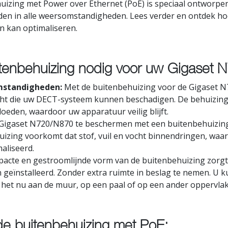
uizing met Power over Ethernet (PoE) is speciaal ontworp
ouden in alle weersomstandigheden. Lees verder en ontdek 
n kan optimaliseren.
tenbehuizing nodig voor uw Gigaset
mstandigheden:
Met de buitenbehuizing voor de Gigaset N
cht die uw DECT-systeem kunnen beschadigen. De behuizing
loeden, waardoor uw apparatuur veilig blijft.
igaset N720/N870 te beschermen met een buitenbehuizing.
izing voorkomt dat stof, vuil en vocht binnendringen, waar
aliseerd.
acte en gestroomlijnde vorm van de buitenbehuizing zorg
 geïnstalleerd. Zonder extra ruimte in beslag te nemen. U 
f het nu aan de muur, op een paal of op een ander oppervlak 
e buitenbehuizing met PoE: