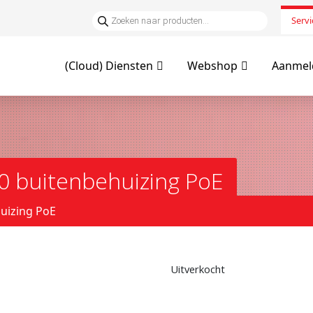
Servi
(Cloud) Diensten
Webshop
Aanmeld
0 buitenbehuizing PoE
uizing PoE
Uitverkocht