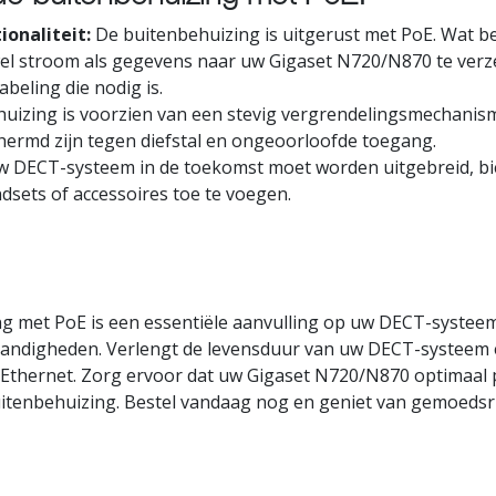
ionaliteit:
De buitenbehuizing is uitgerust met PoE. Wat be
l stroom als gegevens naar uw Gigaset N720/N870 te verzen
beling die nodig is.
uizing is voorzien van een stevig vergrendelingsmechani
hermd zijn tegen diefstal en ongeoorloofde toegang.
w DECT-systeem in de toekomst moet worden uitgebreid, bi
ndsets of accessoires toe te voegen.
g met PoE is een essentiële aanvulling op uw DECT-systee
ndigheden. Verlengt de levensduur van uw DECT-systeem en
 Ethernet. Zorg ervoor dat uw Gigaset N720/N870 optimaal 
tenbehuizing. Bestel vandaag nog en geniet van gemoedsru