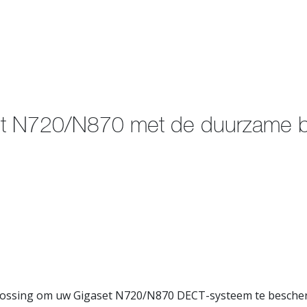
t N720/N870 met de duurzame bu
lossing om uw Gigaset N720/N870 DECT-systeem te besche