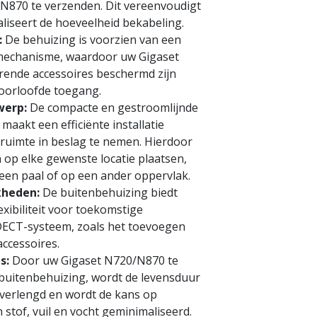
N870 te verzenden. Dit vereenvoudigt
aliseert de hoeveelheid bekabeling.
:
De behuizing is voorzien van een
smechanisme, waardoor uw Gigaset
ende accessoires beschermd zijn
eoorloofde toegang.
werp:
De compacte en gestroomlijnde
maakt een efficiënte installatie
 ruimte in beslag te nemen. Hierdoor
n op elke gewenste locatie plaatsen,
een paal of op een ander oppervlak.
kheden:
De buitenbehuizing biedt
exibiliteit voor toekomstige
DECT-systeem, zoals het toevoegen
accessoires.
s:
Door uw Gigaset N720/N870 te
uitenbehuizing, wordt de levensduur
verlengd en wordt de kans op
 stof, vuil en vocht geminimaliseerd.