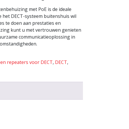
enbehuizing met PoE is de ideale
e het DECT-systeem buitenshuis wil
es te doen aan prestaties en
uizing kunt u met vertrouwen genieten
uurzame communicatieoplossing in
e omstandigheden.
s en repeaters voor DECT
,
DECT
,