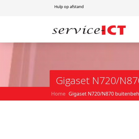
Hulp op afstand
Gigaset N720/N87
Home
Gigaset N720/N870 buitenbeh