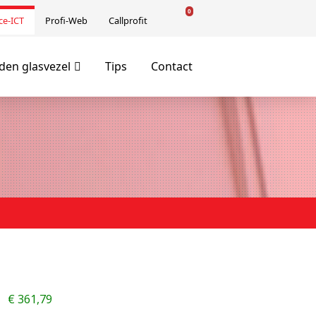
0
ce-ICT
Profi-Web
Callprofit
en glasvezel
Tips
Contact
€
361,79