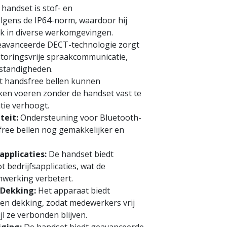
handset is stof- en
lgens de IP64-norm, waardoor hij
ik in diverse werkomgevingen.
avanceerde DECT-technologie zorgt
toringsvrije spraakcommunicatie,
mstandigheden.
 handsfree bellen kunnen
en voeren zonder de handset vast te
ntie verhoogt.
teit:
Ondersteuning voor Bluetooth-
ree bellen nog gemakkelijker en
applicaties:
De handset biedt
 bedrijfsapplicaties, wat de
nwerking verbetert.
 Dekking:
Het apparaat biedt
en dekking, zodat medewerkers vrij
l ze verbonden blijven.