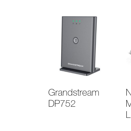
Grandstream
N
DP752
M
L