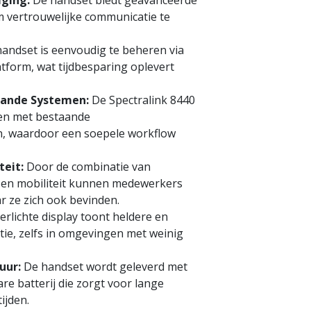
iging:
De handset biedt geavanceerde
m vertrouwelijke communicatie te
andset is eenvoudig te beheren via
tform, wat tijdbesparing oplevert
aande Systemen:
De Spectralink 8440
en met bestaande
, waardoor een soepele workflow
teit:
Door de combinatie van
 en mobiliteit kunnen medewerkers
ar ze zich ook bevinden.
erlichte display toont heldere en
atie, zelfs in omgevingen met weinig
uur:
De handset wordt geleverd met
re batterij die zorgt voor lange
ijden.