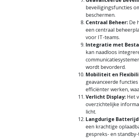
Geavanceerde Beveil
beveiligingsfuncties o
beschermen.
Centraal Beheer:
De h
een centraal beheerpla
voor IT-teams.
Integratie met Best
kan naadloos integrer
communicatiesystemen
wordt bevorderd.
Mobiliteit en Flexibili
geavanceerde functies
efficiënter werken, wa
Verlicht Display:
Het v
overzichtelijke inform
licht.
Langdurige Batterijd
een krachtige oplaadba
gespreks- en standby-t