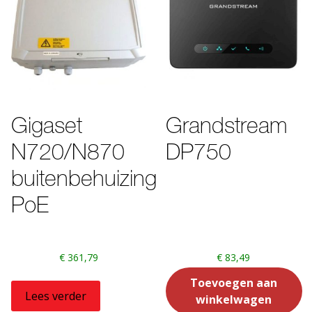
Gigaset
Grandstream
N720/N870
DP750
buitenbehuizing
PoE
€
361,79
€
83,49
Toevoegen aan
Lees verder
winkelwagen