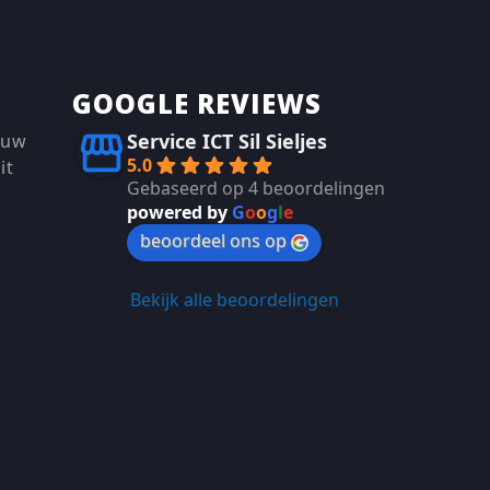
GOOGLE REVIEWS
Service ICT Sil Sieljes
 uw
5.0
it
Gebaseerd op 4 beoordelingen
powered by
G
o
o
g
l
e
beoordeel ons op
Bekijk alle beoordelingen