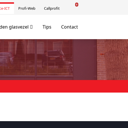
0
ce-ICT
Profi-Web
Callprofit
en glasvezel
Tips
Contact