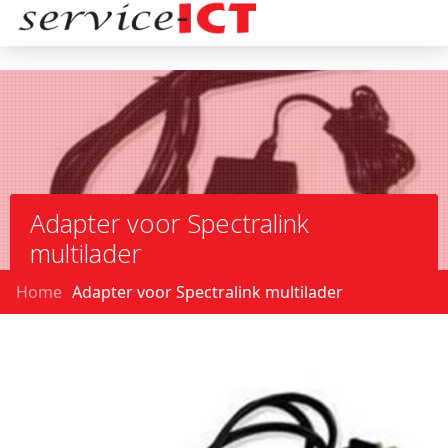
Adapter voor Spectralink
multilader
Home
Adapter voor Spectralink multilader