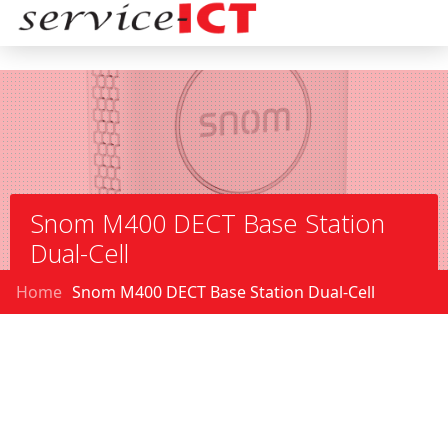
Snom M400 DECT Base Station
Dual-Cell
Home
Snom M400 DECT Base Station Dual-Cell