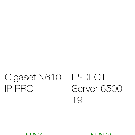
Gigaset N610
IP-DECT
IP PRO
Server 6500
19
€
139,14
€
1.391,50