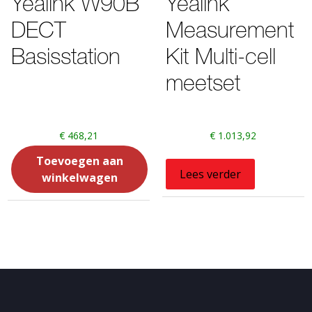
Yealink W90B
Yealink
DECT
Measurement
Basisstation
Kit Multi-cell
meetset
€
468,21
€
1.013,92
Toevoegen aan
Lees verder
winkelwagen