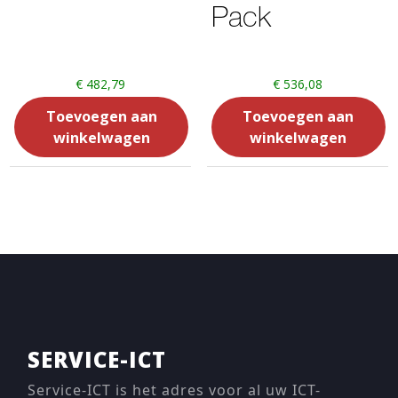
Pack
€
482,79
€
536,08
Toevoegen aan
Toevoegen aan
winkelwagen
winkelwagen
SERVICE-ICT
Service-ICT is het adres voor al uw ICT-