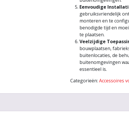
buitenomgevingen.
Eenvoudige Installat
gebruiksvriendelijk on
monteren en te configu
benodigde tijd en moei
te plaatsen.
Veelzijdige Toepass
bouwplaatsen, fabrieks
buitenlocaties, de behu
buitenomgevingen waa
essentieel is.
Categorieën:
Accessoires 