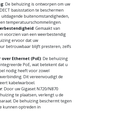
ng
: De behuizing is ontworpen om uw
DECT basisstation te beschermen
n uitdagende buitenomstandigheden,
of en temperatuurschommelingen.
erbestendigheid
: Gemaakt van
en voorzien van een weerbestendig
uizing ervoor dat uw
r betrouwbaar blijft presteren, zelfs
over Ethernet (PoE)
: De behuizing
ïntegreerde PoE, wat betekent dat u
bel nodig heeft voor zowel
averbinding. Dit vereenvoudigt de
seert kabelwarboel.
r
: Door uw Gigaset N720/N870
huizing te plaatsen, verlengt u de
paraat. De behuizing beschermt tegen
ie kunnen optreden in