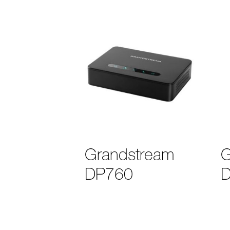
Grandstream
G
DP760