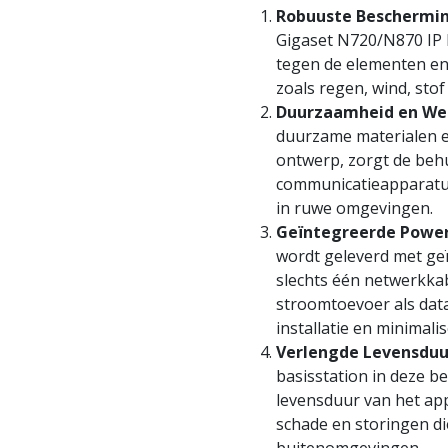
Robuuste Beschermi
Gigaset N720/N870 IP 
tegen de elementen e
zoals regen, wind, st
Duurzaamheid en We
duurzame materialen 
ontwerp, zorgt de beh
communicatieapparatuu
in ruwe omgevingen.
Geïntegreerde Power 
wordt geleverd met ge
slechts één netwerkka
stroomtoevoer als dat
installatie en minimali
Verlengde Levensduu
basisstation in deze be
levensduur van het ap
schade en storingen d