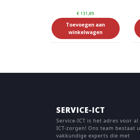
€
131,89
Toevoegen aan
winkelwagen
SERVICE-ICT
Service-ICT is het adres voor al
ICT-zorgen! Ons team bestaat u
vakkundige experts die met