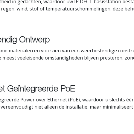
heid in gedachten, waardoor uw IP DECT basisstation besta
 regen, wind, stof of temperatuurschommelingen, deze beh
endig Ontwerp
zame materialen en voorzien van een weerbestendige constr
e meest veeleisende omstandigheden blijven presteren, zond
met Geïntegreerde PoE
egreerde Power over Ethernet (PoE), waardoor u slechts éé
 vereenvoudigt niet alleen de installatie, maar minimalisee