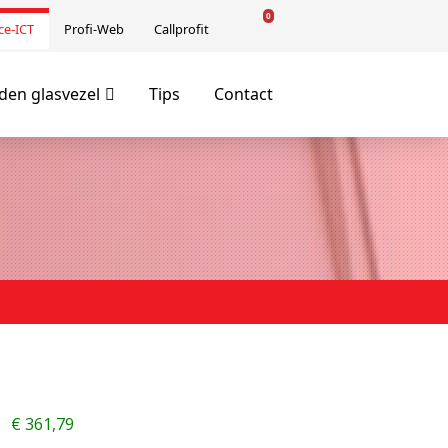
0
ce-ICT
Profi-Web
Callprofit
en glasvezel
Tips
Contact
€
361,79