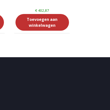
€
402,87
Toevoegen aan
winkelwagen