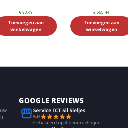
€
83,49
€
665,44
Toevoegen aan
Toevoegen aan
winkelwagen
winkelwagen
GOOGLE REVIEWS
Service ICT Sil Sieljes
 uw
5.0
it
Gebaseerd op 4 beoordelingen