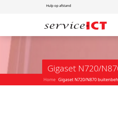
Hulp op afstand
Gigaset N720/N87
Home
Gigaset N720/N870 buitenbeh