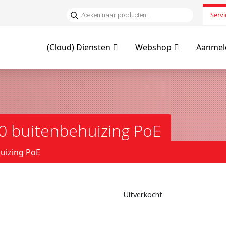
Servi
(Cloud) Diensten
Webshop
Aanmeld
0 buitenbehuizing PoE
uizing PoE
Uitverkocht