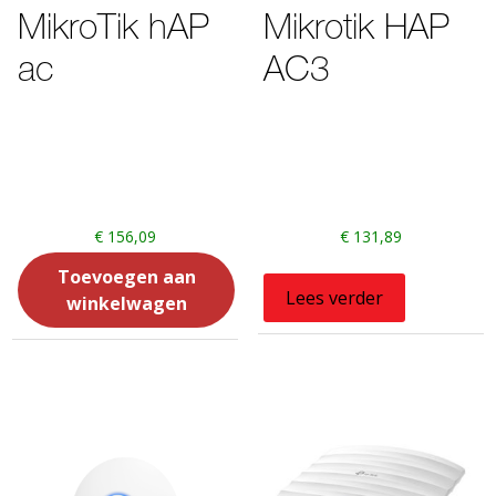
MikroTik hAP
Mikrotik HAP
ac
AC3
€
156,09
€
131,89
Toevoegen aan
Lees verder
winkelwagen