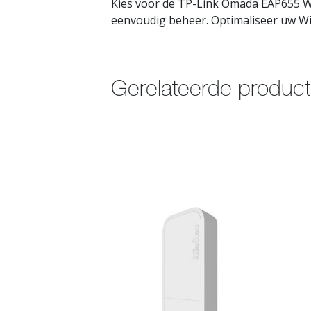
Kies voor de TP-Link Omada EAP655 Wa
eenvoudig beheer. Optimaliseer uw Wi-
Gerelateerde produc