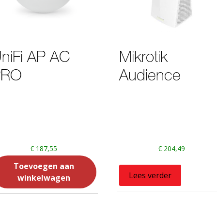
niFi AP AC
Mikrotik
PRO
Audience
€
187,55
€
204,49
Toevoegen aan
Lees verder
winkelwagen