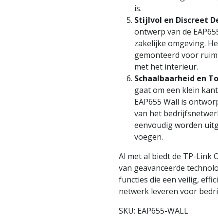
is.
Stijlvol en Discreet D
ontwerp van de EAP655
zakelijke omgeving. H
gemonteerd voor ruimt
met het interieur.
Schaalbaarheid en T
gaat om een klein kan
EAP655 Wall is ontwo
van het bedrijfsnetwer
eenvoudig worden uitg
voegen.
Al met al biedt de TP-Lin
van geavanceerde technolo
functies die een veilig, ef
netwerk leveren voor bedr
SKU:
EAP655-WALL