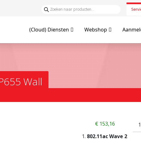
Servi
(Cloud) Diensten
Webshop
Aanmeld
P655 Wall
€
153,16
802.11ac Wave 2