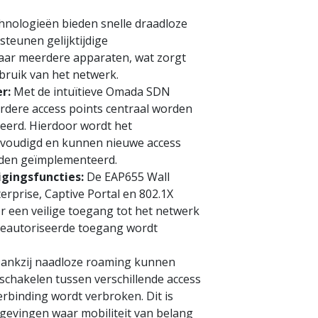
hnologieën bieden snelle draadloze
teunen gelijktijdige
aar meerdere apparaten, wat zorgt
ebruik van het netwerk.
r:
Met de intuïtieve Omada SDN
rdere access points centraal worden
eerd. Hierdoor wordt het
voudigd en kunnen nieuwe access
rden geïmplementeerd.
gingsfuncties:
De EAP655 Wall
rprise, Captive Portal en 802.1X
r een veilige toegang tot het netwerk
eautoriseerde toegang wordt
ankzij naadloze roaming kunnen
schakelen tussen verschillende access
erbinding wordt verbroken. Dit is
gevingen waar mobiliteit van belang