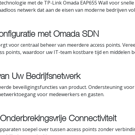
chnologie met de TP-Link Omada EAP655 Wall voor snelle e
aadloos netwerk dat aan de eisen van moderne bedrijven vol
onfiguratie met Omada SDN
orgt voor centraal beheer van meerdere access points. Ve
s points, waardoor uw IT-team kostbare tijd en middelen b
van Uw Bedrijfsnetwerk
rde beveiligingsfuncties van product. Ondersteuning voor 
ge netwerktoegang voor medewerkers en gasten.
nderbrekingsvrije Connectiviteit
paraten soepel over tussen access points zonder verbindin