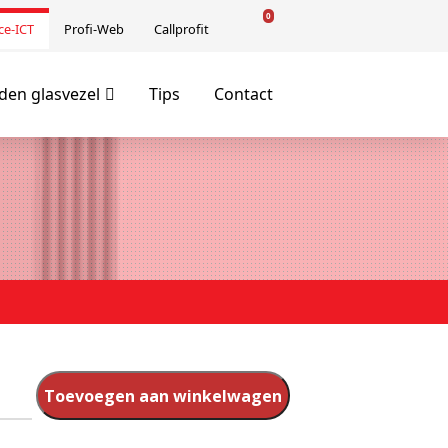
0
ce-ICT
Profi-Web
Callprofit
en glasvezel
Tips
Contact
Toevoegen aan winkelwagen