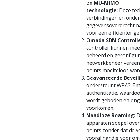
en MU-MIMO
technologie:
Deze tec
verbindingen en onders
gegevensoverdracht n
voor een efficiënter g
Omada SDN Controlle
controller kunnen mee
beheerd en geconfigur
netwerkbeheer vereen
points moeiteloos wo
Geavanceerde Beveili
ondersteunt WPA3-Ente
authenticatie, waardoo
wordt geboden en ong
voorkomen.
Naadloze Roaming:
D
apparaten soepel over
points zonder dat de v
vooral handig voor om