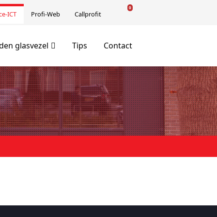
0
ce-ICT
Profi-Web
Callprofit
en glasvezel
Tips
Contact