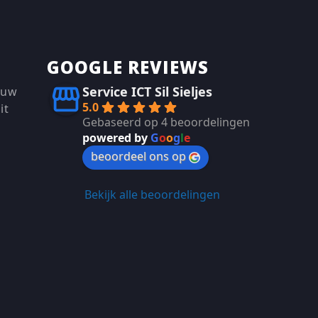
GOOGLE REVIEWS
Service ICT Sil Sieljes
 uw
5.0
it
Gebaseerd op 4 beoordelingen
powered by
G
o
o
g
l
e
beoordeel ons op
Bekijk alle beoordelingen