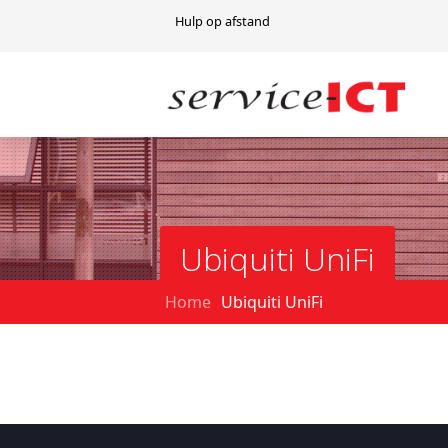
Hulp op afstand
Ubiquiti UniFi
Home
Ubiquiti UniFi