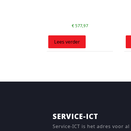
€
577,97
Lees verder
SERVICE-ICT
Service-ICT is het adres voor al