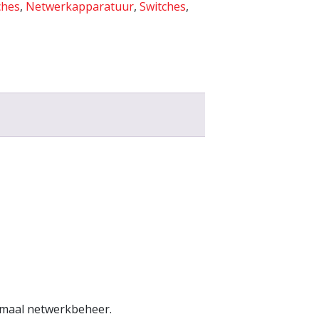
ches
,
Netwerkapparatuur
,
Switches
,
imaal netwerkbeheer.