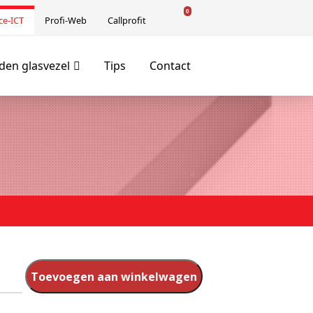
0
ce-ICT
Profi-Web
Callprofit
en glasvezel
Tips
Contact
Toevoegen aan winkelwagen