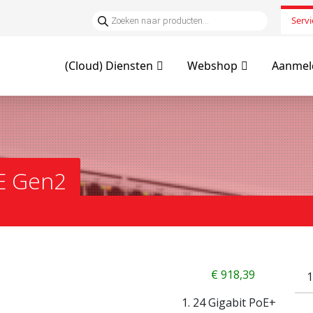
Servi
(Cloud) Diensten
Webshop
Aanmeld
E Gen2
€
918,39
24 Gigabit PoE+