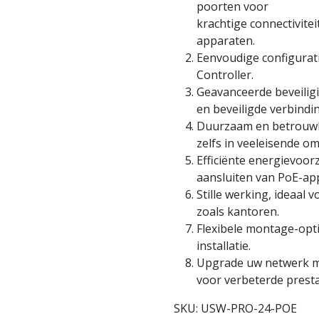
poorten voor
krachtige connectivite
apparaten.
Eenvoudige configurati
Controller.
Geavanceerde beveiligi
en beveiligde verbindi
Duurzaam en betrouwb
zelfs in veeleisende o
Efficiënte energievoor
aansluiten van PoE-ap
Stille werking, ideaal
zoals kantoren.
Flexibele montage-opti
installatie.
Upgrade uw netwerk m
voor verbeterde presta
SKU:
USW-PRO-24-POE