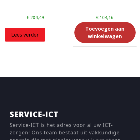
€
204,49
€
104,16
Toevoegen aan
Lees verder
winkelwagen
SERVICE-ICT
Service-ICT is het adres voor al uw ICT-
zorgen! Ons team bestaat uit vakkundige
experts die met plezier voor u klaar staan.