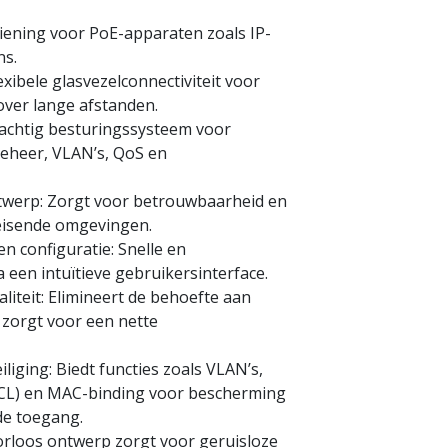
iening voor PoE-apparaten zoals IP-
ns.
exibele glasvezelconnectiviteit voor
over lange afstanden.
achtig besturingssysteem voor
eheer, VLAN’s, QoS en
werp: Zorgt voor betrouwbaarheid en
eeleisende omgevingen.
en configuratie: Snelle en
a een intuïtieve gebruikersinterface.
aliteit: Elimineert de behoefte aan
 zorgt voor een nette
iging: Biedt functies zoals VLAN’s,
(ACL) en MAC-binding voor bescherming
de toegang.
atorloos ontwerp zorgt voor geruisloze