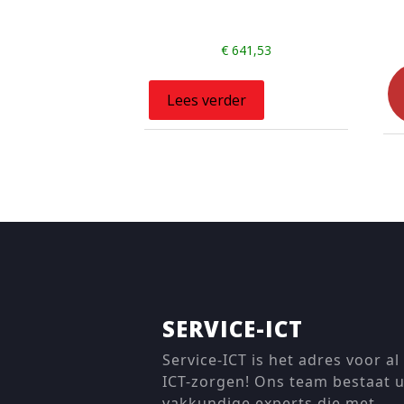
€
641,53
Lees verder
SERVICE-ICT
Service-ICT is het adres voor al
ICT-zorgen! Ons team bestaat u
vakkundige experts die met