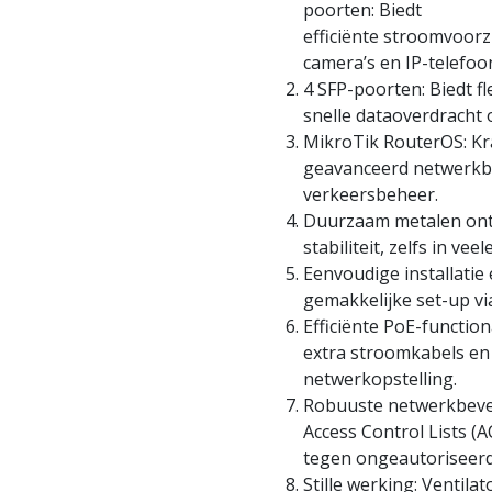
poorten: Biedt
efficiënte stroomvoorz
camera’s en IP-telefoo
4 SFP-poorten: Biedt fl
snelle dataoverdracht 
MikroTik RouterOS: Kr
geavanceerd netwerkb
verkeersbeheer.
Duurzaam metalen ont
stabiliteit, zelfs in v
Eenvoudige installatie 
gemakkelijke set-up vi
Efficiënte PoE-function
extra stroomkabels en
netwerkopstelling.
Robuuste netwerkbeveil
Access Control Lists 
tegen ongeautoriseer
Stille werking: Ventil