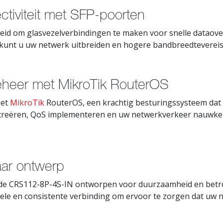
ctiviteit met SFP-poorten
eid om glasvezelverbindingen te maken voor snelle dataove
r kunt u uw netwerk uitbreiden en hogere bandbreedteverei
heer met MikroTik RouterOS
met
MikroTik
RouterOS, een krachtig besturingssysteem dat
s creëren, QoS implementeren en uw netwerkverkeer nauwke
ar ontwerp
 de CRS112-8P-4S-IN ontworpen voor duurzaamheid en betro
ele en consistente verbinding om ervoor te zorgen dat uw n