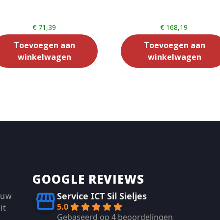
€
71,39
€
168,19
Toevoegen aan
Toevoegen aan
winkelwagen
winkelwagen
GOOGLE REVIEWS
Service ICT Sil Sieljes
 uw
5.0
it
Gebaseerd op 4 beoordelingen