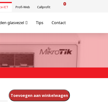
0
ce-ICT
Profi-Web
Callprofit
en glasvezel
Tips
Contact
Toevoegen aan winkelwagen