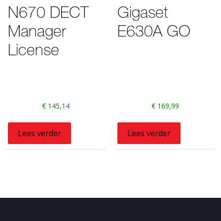
N670 DECT
Gigaset
Manager
E630A GO
License
€
145,14
€
169,99
Lees verder
Lees verder