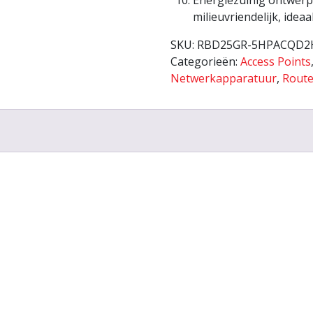
Energiezuinig ontwer
milieuvriendelijk, idea
SKU:
RBD25GR-5HPACQD
Categorieën:
Access Points
Netwerkapparatuur
,
Route