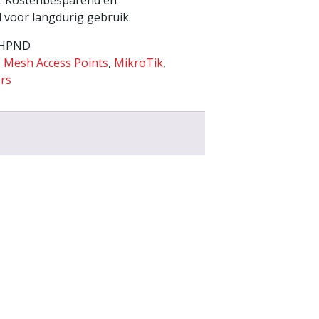
p: Kostenbesparend en
al voor langdurig gebruik.
2HPND
,
Mesh Access Points
,
MikroTik
,
rs