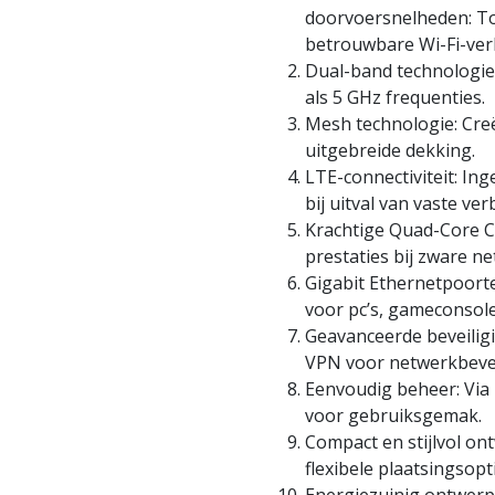
doorvoersnelheden: To
betrouwbare Wi-Fi-ver
Dual-band technologie
als 5 GHz frequenties.
Mesh technologie: Cre
uitgebreide dekking.
LTE-connectiviteit: I
bij uitval van vaste ver
Krachtige Quad-Core C
prestaties bij zware n
Gigabit Ethernetpoorte
voor pc’s, gameconsoles
Geavanceerde beveilig
VPN voor netwerkbeveil
Eenvoudig beheer: Via
voor gebruiksgemak.
Compact en stijlvol ont
flexibele plaatsingsopt