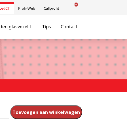
0
ce-ICT
Profi-Web
Callprofit
en glasvezel
Tips
Contact
Toevoegen aan winkelwagen