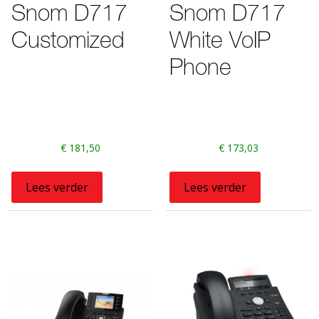
Snom D717
Snom D717
Customized
White VoIP
Phone
€
181,50
€
173,03
Lees verder
Lees verder