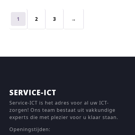
1
2
3
→
SERVICE-ICT
Service-ICT is het adres voor al uw ICT-
zorgen! Ons team bestaat uit vakkundige
experts die met plezier voor u klaar staan.
Openingstijden: