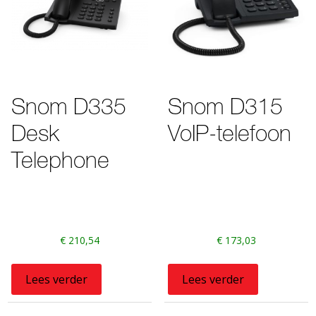
Snom D335
Snom D315
Desk
VoIP-telefoon
Telephone
€
210,54
€
173,03
Lees verder
Lees verder