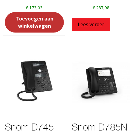
€
173,03
€
287,98
Toevoegen aan
Lees verder
winkelwagen
Snom D745
Snom D785N