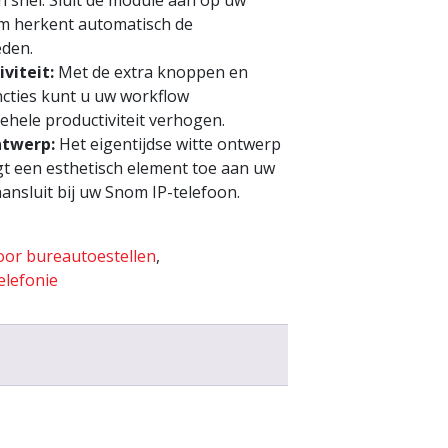
en snel. Sluit de module aan op uw
em herkent automatisch de
eden.
iviteit:
Met de extra knoppen en
ncties kunt u uw workflow
ehele productiviteit verhogen.
ntwerp:
Het eigentijdse witte ontwerp
t een esthetisch element toe aan uw
ansluit bij uw Snom IP-telefoon.
oor bureautoestellen
,
elefonie