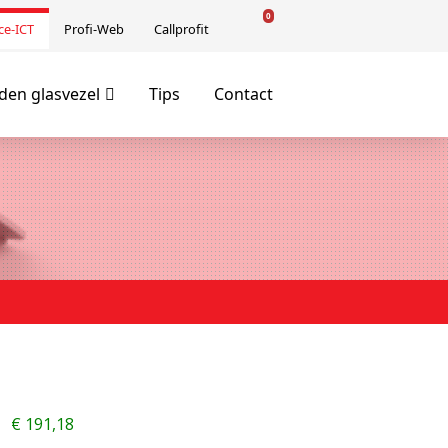
0
ce-ICT
Profi-Web
Callprofit
en glasvezel
Tips
Contact
€
191,18