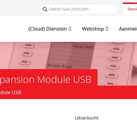
Servi
(Cloud) Diensten
Webshop
Aanmeld
pansion Module USB
dule USB
Uitverkocht