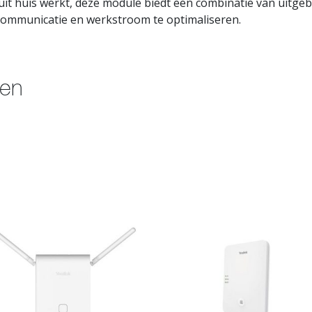
it huis werkt, deze module biedt een combinatie van uitgebr
 communicatie en werkstroom te optimaliseren.
ten