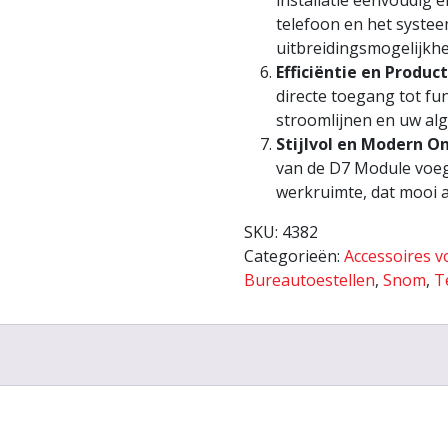
installatie eenvoudig 
telefoon en het syste
uitbreidingsmogelijkh
Efficiëntie en Product
directe toegang tot fu
stroomlijnen en uw alg
Stijlvol en Modern O
van de D7 Module voeg
werkruimte, dat mooi a
SKU:
4382
Categorieën:
Accessoires v
Bureautoestellen
,
Snom
,
T