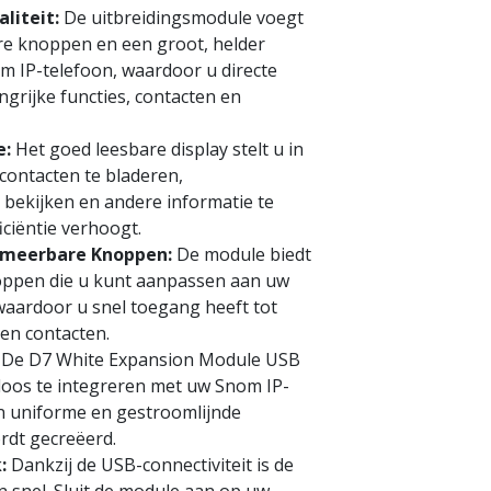
liteit:
De uitbreidingsmodule voegt
e knoppen en een groot, helder
m IP-telefoon, waardoor u directe
ngrijke functies, contacten en
e:
Het goed leesbare display stelt u in
contacten te bladeren,
 bekijken en andere informatie te
iciëntie verhoogt.
meerbare Knoppen:
De module biedt
pen die u kunt aanpassen aan uw
waardoor u snel toegang heeft tot
 en contacten.
De D7 White Expansion Module USB
oos te integreren met uw Snom IP-
n uniforme en gestroomlijnde
rdt gecreëerd.
:
Dankzij de USB-connectiviteit is de