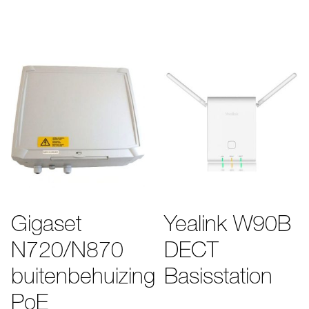
Gigaset
Yealink W90B
N720/N870
DECT
buitenbehuizing
Basisstation
PoE