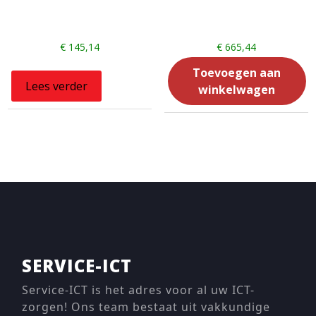
€
145,14
€
665,44
Toevoegen aan
Lees verder
winkelwagen
SERVICE-ICT
Service-ICT is het adres voor al uw ICT-
zorgen! Ons team bestaat uit vakkundige