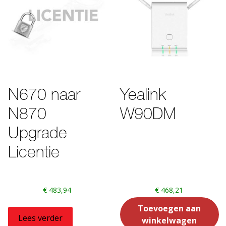
N670 naar
Yealink
N870
W90DM
Upgrade
Licentie
€
483,94
€
468,21
Toevoegen aan
Lees verder
winkelwagen