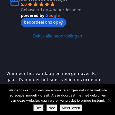
5.0
Gebaseerd op 4 beoordelingen
powered by
G
o
o
g
l
e
beoordeel ons op
Bekijk alle beoordelingen
Wanneer het vandaag en morgen over ICT
gaat: Dan moet het snel, veilig en zorgeloos
zijn…
We gebruiken cookies om ervoor te zorgen dat onze website
zo soepel mogelijk draait. Als je doorgaat met het gebruiken
Algemene voorwaarden
Model formulier
van deze website, gaan we er vanuit dat je ermee instemt.
Privacy statement
Frequently asked questions
Oke
Nee
Meer lezen