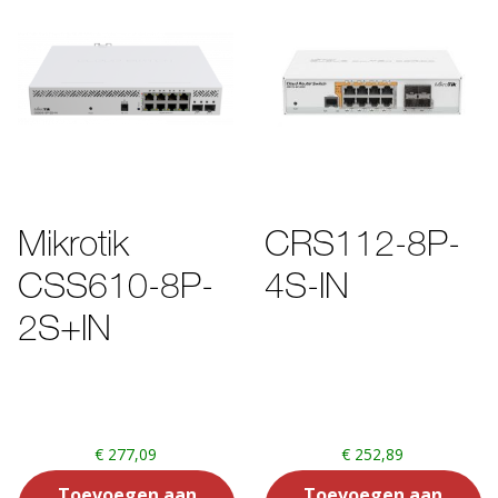
Mikrotik
CRS112-8P-
CSS610-8P-
4S-IN
2S+IN
€
277,09
€
252,89
Toevoegen aan
Toevoegen aan