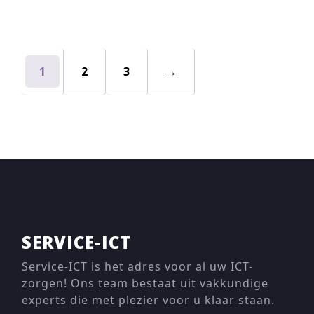
1
2
3
→
SERVICE-ICT
Service-ICT is het adres voor al uw ICT-
zorgen! Ons team bestaat uit vakkundige
experts die met plezier voor u klaar staan.