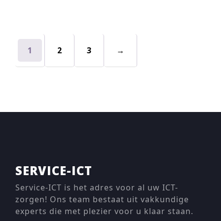
1
2
3
→
SERVICE-ICT
Service-ICT is het adres voor al uw ICT-
zorgen! Ons team bestaat uit vakkundige
experts die met plezier voor u klaar staan.