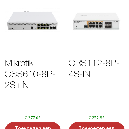
Mikrotik
CRS112-8P-
CSS610-8P-
4S-IN
2S+IN
€
277,09
€
252,89
Toevoegen aan
Toevoegen aan