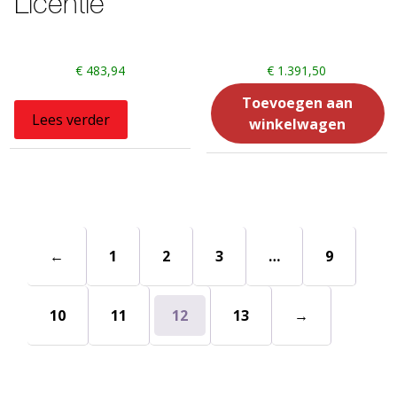
Licentie
€
483,94
€
1.391,50
Toevoegen aan
Lees verder
winkelwagen
←
1
2
3
…
9
10
11
12
13
→