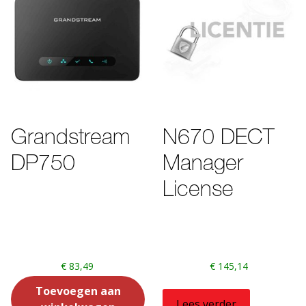
Grandstream
N670 DECT
DP750
Manager
License
€
83,49
€
145,14
Toevoegen aan
Lees verder