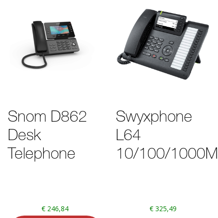
Snom D862
Swyxphone
Desk
L64
Telephone
10/100/1000Mb
€
246,84
€
325,49