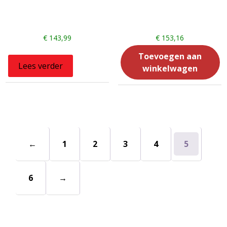
€
143,99
€
153,16
Toevoegen aan
Lees verder
winkelwagen
←
1
2
3
4
5
6
→