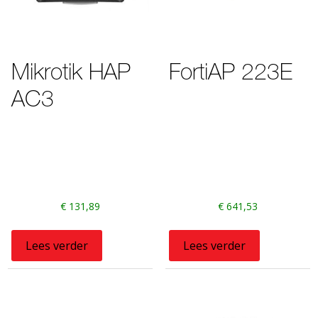
Mikrotik HAP
FortiAP 223E
AC3
€
131,89
€
641,53
Lees verder
Lees verder