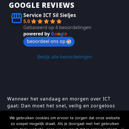
GOOGLE REVIEWS
Service ICT Sil Sieljes
5.0
Gebaseerd op 4 beoordelingen
powered by
G
o
o
g
l
e
beoordeel ons op
Bekijk alle beoordelingen
Wanneer het vandaag en morgen over ICT
gaat: Dan moet het snel, veilig en zorgeloos
zijn…
We gebruiken cookies om ervoor te zorgen dat onze website
zo soepel mogelijk draait. Als je doorgaat met het gebruiken
Algemene voorwaarden
Model formulier